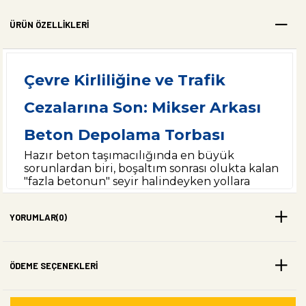
ÜRÜN ÖZELLIKLERI
Çevre Kirliliğine ve Trafik
Cezalarına Son: Mikser Arkası
Beton Depolama Torbası
Hazır beton taşımacılığında en büyük
sorunlardan biri, boşaltım sonrası olukta kalan
"fazla betonun" seyir halindeyken yollara
dökülmesidir. Bu durum hem çevre kirliliğine
yol açmakta hem de firmalara ağır trafik
YORUMLAR
(0)
cezaları olarak geri dönmektedir.
Akay Tente
olarak geliştirdiğimiz
Transmikser Fazla
Beton Depolama Torbası
, bu sorunu kökten
çözen, dayanıklı ve pratik bir sistemdir.
ÖDEME SEÇENEKLERI
Yüksek Mukavemetli 650 Gram