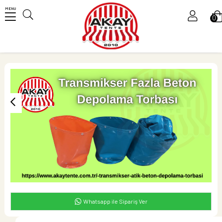
MENU
0
Üye Girişi
Üye Ol
Whatsapp ile Sipariş Ver