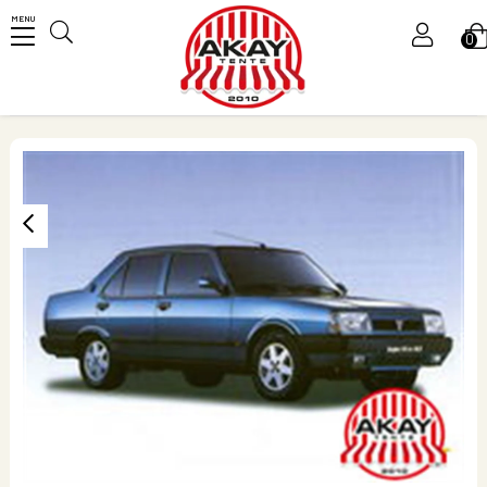
MENU
0
Üye Girişi
Üye Ol