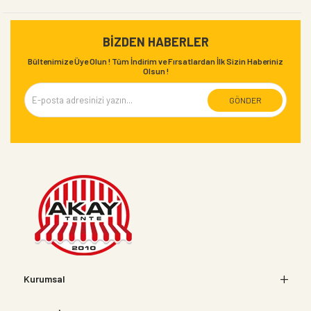
BIZDEN HABERLER
Bültenimize Üye Olun ! Tüm İndirim ve Fırsatlardan İlk Sizin Haberiniz
Olsun !
GÖNDER
Kurumsal