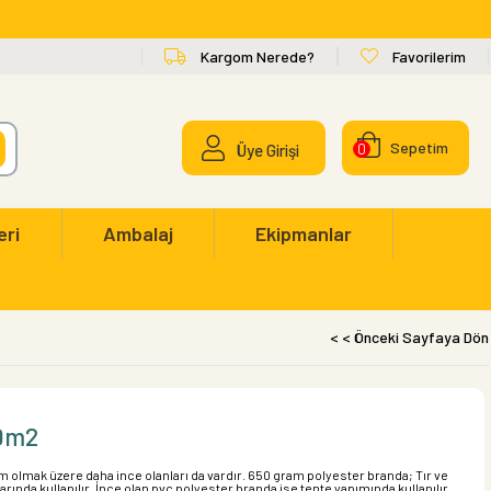
Kargom Nerede?
Favorilerim
Sepetim
Üye Girişi
0
eri
Ambalaj
Ekipmanlar
< < Önceki Sayfaya Dön
10m2
 olmak üzere daha ince olanları da vardır. 650 gram polyester branda; Tır ve
ında kullanılır. İnce olan pvc polyester branda ise tente yapımında kullanılır.