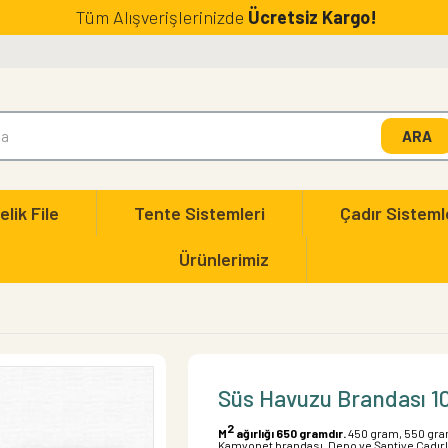
Tüm Alışverişlerinizde
Ücretsiz Kargo!
elik File
Tente Sistemleri
Çadır Sisteml
Ürünlerimiz
Süs Havuzu Brandası 
2
M
ağırlığı 650 gramdır.
450 gram, 550 gram
Kamyonet brandası, Depo ve Şantiye Çadırlar