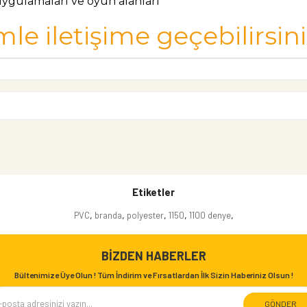
uygulamaları ve oyun alanları
mle iletişime geçebilirsini
Etiketler
,
,
,
,
,
PVC
branda
polyester
1150
1100 denye
BIZDEN HABERLER
Bültenimize Üye Olun ! Tüm İndirim ve Fırsatlardan İlk Sizin Haberiniz Olsun !
GÖNDER