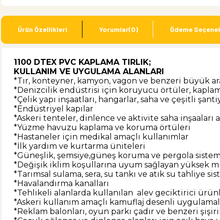
Ürün Özellikleri
Yorumlar
(0)
Ödeme Seçenek
1100 DTEX PVC KAPLAMA TIRLIK;
KULLANIM VE UYGULAMA ALANLARI
*Tır, konteyner, kamyon, vagon ve benzeri büyük ar
*Denizcilik endüstrisi için koruyucu örtüler, kapla
*Çelik yapı inşaatları, hangarlar, saha ve çeşitli şant
*Endüstriyel kapılar
*Askeri tenteler, dinlence ve aktivite saha inşaaları
*Yüzme havuzu kaplama ve koruma örtüleri
*Hastaneler için medikal amaçlı kullanımlar
*İlk yardım ve kurtarma üniteleri
*Güneşlik, şemsiye,güneş koruma ve pergola sistem
*Değişik iklim koşullarına uyum sağlayan yüksek 
*Tarımsal sulama, sera, su tankı ve atık su tahliye sis
*Havalandırma kanalları
*Tehlikeli alanlarda kullanılan alev geciktirici ürün
*Askeri kullanım amaçlı kamuflaj desenli uygulamal
*Reklam balonları, oyun parkı çadır ve benzeri şişiri