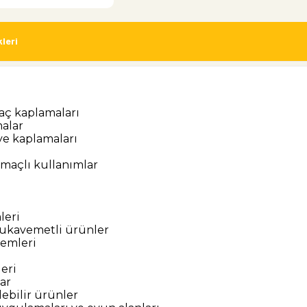
leri
aç kaplamaları
malar
iye kaplamaları
 amaçlı kullanımlar
leri
mukavemetli ürünler
temleri
leri
ar
lebilir ürünler