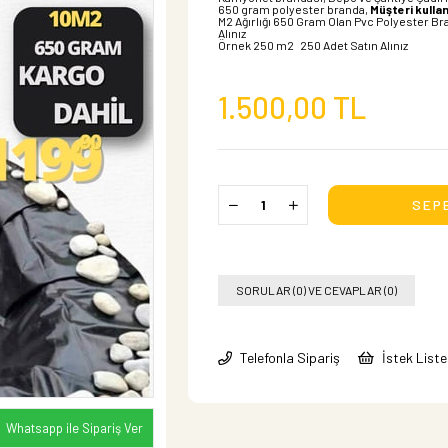
650 gram polyester branda,
Müşteri kullan
M2 Ağırlığı 650 Gram Olan Pvc Polyester Bra
Alınız
Örnek 250 m2 250 Adet Satın Alınız
1.500,00 TL
SORULAR (0) VE CEVAPLAR (0)
Telefonla Sipariş
İstek List
Whatsapp ile Sipariş Ver