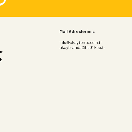
Mail Adreslerimiz
info@akaytente.com.tr
akaybranda@hs01.kep.tr
im
bi