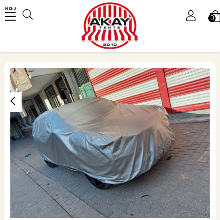
MENU
0
Üye Girişi
Üye Ol