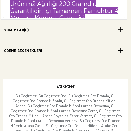
Ürün m2 Ağırlığı 200 Gramdır.
Garantilidir, İçi Tamamen Pamuktur 4
Mevsim Koruma Garantisi
Veriyoruz.Piyasadaki Ürünlerle
YORUMLAR
(0)
Karıştırmayınız Piyasadaki Ürünler
Metre Olarak 100 Gram Gelmektedir,
Ürünümüz M2 Olarak 200 Gramdır.
ÖDEME SEÇENEKLERI
Aracınızı 4 Mevsim Doludan ve Yağmur
Güneş Çizilmeden Korur.
Not Olarak Araç Markasını
Belirtmeniz Yeterlidir Ürün
Aracınıza Göre Yapılıp
Etiketler
Gönderilecektir. Extra İstediğiniz
,
,
,
Su Geçirmez
Su Geçirmez Oto
Su Geçirmez Oto Branda
Su
İşlem Varise Onuda Not Olarak
,
Geçirmez Oto Branda Miflonlu
Su Geçirmez Oto Branda Miflonlu
,
,
Araba
Su Geçirmez Oto Branda Miflonlu Araba Boyasına
Su
Yazabilirsiniz.
,
Geçirmez Oto Branda Miflonlu Araba Boyasına Zarar
Su Geçirmez
,
Oto Branda Miflonlu Araba Boyasına Zarar Vermez
Su Geçirmez Oto
,
Branda Miflonlu Araba Boyasına Vermez
Su Geçirmez Oto Branda
,
Miflonlu Araba Zarar
Su Geçirmez Oto Branda Miflonlu Araba Zarar
,
,
Vermez
Su Geçirmez Oto Branda Miflonlu Araba Vermez
Su