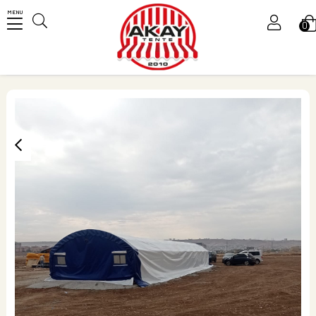
MENU
0
Üye Girişi
Üye Ol