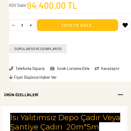
94.400,00 TL
KDV Dahil
SORULAR (0) VE CEVAPLAR (0)
Telefonla Sipariş
İstek Listeme Ekle
Karşılaştır
Fiyat Düşünce Haber Ver
ÜRÜN ÖZELLIKLERI
Isı Yalıtımsız Depo Çadır Veya
Şantiye Çadırı 20m*5m