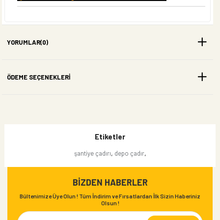
YORUMLAR
(0)
ÖDEME SEÇENEKLERI
Etiketler
,
,
şantiye çadırı
depo çadır
BIZDEN HABERLER
Bültenimize Üye Olun ! Tüm İndirim ve Fırsatlardan İlk Sizin Haberiniz
Olsun !