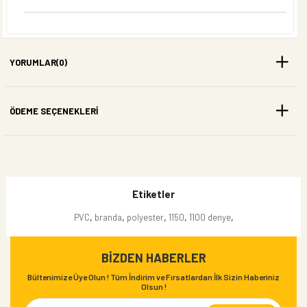
YORUMLAR
(0)
ÖDEME SEÇENEKLERI
Etiketler
,
,
,
,
,
PVC
branda
polyester
1150
1100 denye
BIZDEN HABERLER
Bültenimize Üye Olun ! Tüm İndirim ve Fırsatlardan İlk Sizin Haberiniz
Olsun !