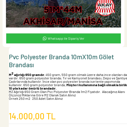
Whatsapp ile Sipariş Ver
Pvc Polyester Branda 10mX10m Gölet
Brandası
2
M
ağırlığı 650 gramdır.
450 gram, 550 gram olmak üzere daha ince olanları da
vardır. 650 gram polyester branda; Tır ve Kamyonet brandası, Depo ve Şantiy
Çadırlarında kullanılır. İnce olan pvc polyester branda ise tente yapımında
kullanılır. 650 gram polyester branda,
Müşteri kullanımına bağlı olmakla birli
10 yıla kadar ömürlü brandadır.
M2 Ağırlığı 650 Gram Olan Pvc Polyester Branda 1m2 Fiyatıdır. Alacağınız Alanı
Ölçünüz Miktarına Göre M2 Olarak Satın Alınız
Örnek 250 m2 250 Adet Satın Alınız
14.000,00 TL