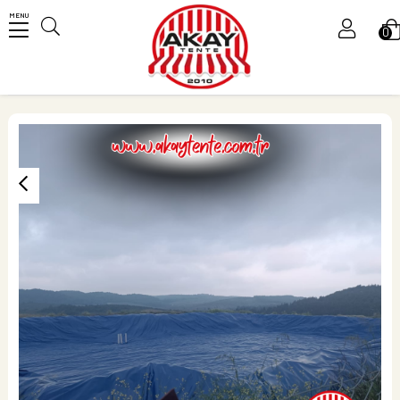
MENU
0
Üye Girişi
Üye Ol