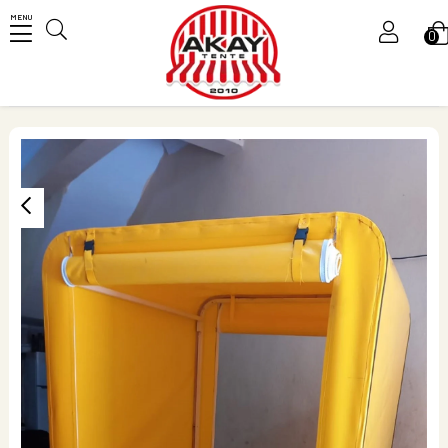
MENU
0
Üye Girişi
Üye Ol