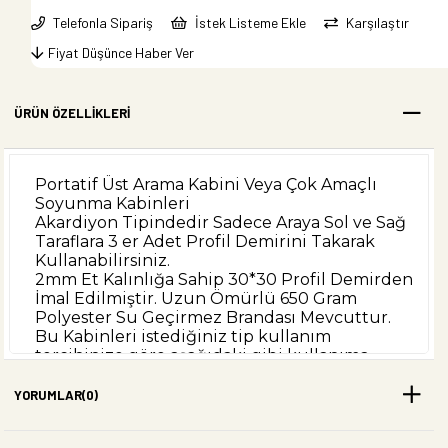
Telefonla Sipariş
İstek Listeme Ekle
Karşılaştır
Fiyat Düşünce Haber Ver
ÜRÜN ÖZELLIKLERI
Portatif Üst Arama Kabini Veya Çok Amaçlı
Soyunma Kabinleri
Akardiyon Tipindedir Sadece Araya Sol ve Sağ
Taraflara 3 er Adet Profil Demirini Takarak
Kullanabilirsiniz.
2mm Et Kalınlığa Sahip 30*30 Profil Demirden
İmal Edilmiştir. Uzun Ömürlü 650 Gram
Polyester Su Geçirmez Brandası Mevcuttur.
Bu Kabinleri istediğiniz tip kullanım
tercihinize göre aşağıdaki gibi kullanıma
uygundur
Soyunma Giyinme Kabini Olarak
YORUMLAR
(0)
Duş Kabini Olarak
Üst Arama Kabini Olarak Çok Amaçlı Olan Bu