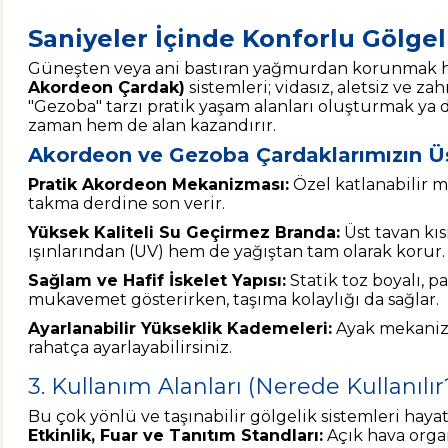
Saniyeler İçinde Konforlu Gölge
Güneşten veya ani bastıran yağmurdan korunmak hi
Akordeon Çardak)
sistemleri; vidasız, aletsiz ve 
"Gezoba" tarzı pratik yaşam alanları oluşturmak ya d
zaman hem de alan kazandırır.
Akordeon ve Gezoba Çardaklarımızın Üst
Pratik Akordeon Mekanizması:
Özel katlanabilir m
takma derdine son verir.
Yüksek Kaliteli Su Geçirmez Branda:
Üst tavan kıs
ışınlarından (UV) hem de yağıştan tam olarak korur.
Sağlam ve Hafif İskelet Yapısı:
Statik toz boyalı, 
mukavemet gösterirken, taşıma kolaylığı da sağlar.
Ayarlanabilir Yükseklik Kademeleri:
Ayak mekanizma
rahatça ayarlayabilirsiniz.
3. Kullanım Alanları (Nerede Kullanılır
Bu çok yönlü ve taşınabilir gölgelik sistemleri haya
Etkinlik, Fuar ve Tanıtım Standları:
Açık hava organ