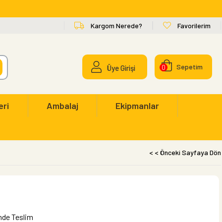
Kargom Nerede?
Favorilerim
Sepetim
Üye Girişi
0
eri
Ambalaj
Ekipmanlar
< < Önceki Sayfaya Dön
inde Teslim