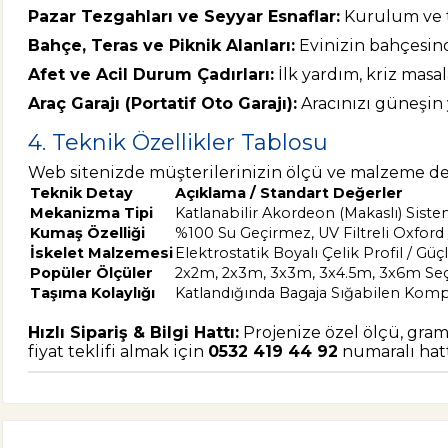
Pazar Tezgahları ve Seyyar Esnaflar:
Kurulum ve to
Bahçe, Teras ve Piknik Alanları:
Evinizin bahçesind
Afet ve Acil Durum Çadırları:
İlk yardım, kriz masa
Araç Garajı (Portatif Oto Garajı):
Aracınızı güneşin 
4. Teknik Özellikler Tablosu
Web sitenizde müşterilerinizin ölçü ve malzeme deta
Teknik Detay
Açıklama / Standart Değerler
Mekanizma Tipi
Katlanabilir Akordeon (Makaslı) Sist
Kumaş Özelliği
%100 Su Geçirmez, UV Filtreli Oxford
İskelet Malzemesi
Elektrostatik Boyalı Çelik Profil / G
Popüler Ölçüler
2x2m, 2x3m, 3x3m, 3x4.5m, 3x6m Seç
Taşıma Kolaylığı
Katlandığında Bagaja Sığabilen Kom
Hızlı Sipariş & Bilgi Hattı:
Projenize özel ölçü, grama
fiyat teklifi almak için
0532 419 44 92
numaralı hatt