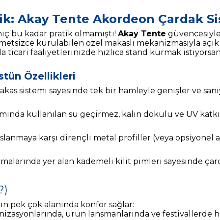
lik: Akay Tente Akordeon Çardak Si
ç bu kadar pratik olmamıştı!
Akay Tente
güvencesiy
zahmetsizce kurulabilen özel makaslı mekanizmasıyla açı
a ticari faaliyetlerinizde hızlıca stand kurmak istiyors
ün Özellikleri
akas sistemi sayesinde tek bir hamleyle genişler ve sani
mında kullanılan su geçirmez, kalın dokulu ve UV katkıl
paslanmaya karşı dirençli metal profiller (veya opsiyone
larında yer alan kademeli kilit pimleri sayesinde çard
?)
tın pek çok alanında konfor sağlar:
izasyonlarında, ürün lansmanlarında ve festivallerde hı