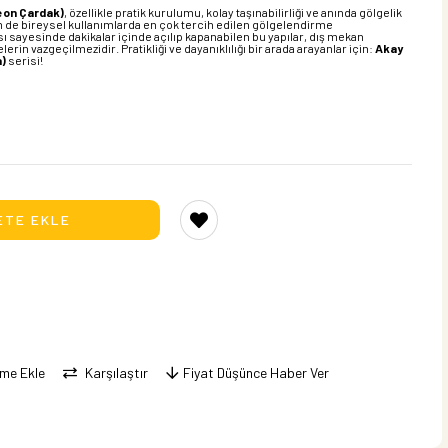
eon Çardak)
, özellikle pratik kurulumu, kolay taşınabilirliği ve anında gölgelik
 de bireysel kullanımlarda en çok tercih edilen gölgelendirme
sayesinde dakikalar içinde açılıp kapanabilen bu yapılar, dış mekan
elerin vazgeçilmezidir. Pratikliği ve dayanıklılığı bir arada arayanlar için:
Akay
)
serisi!
eme Ekle
Karşılaştır
Fiyat Düşünce Haber Ver