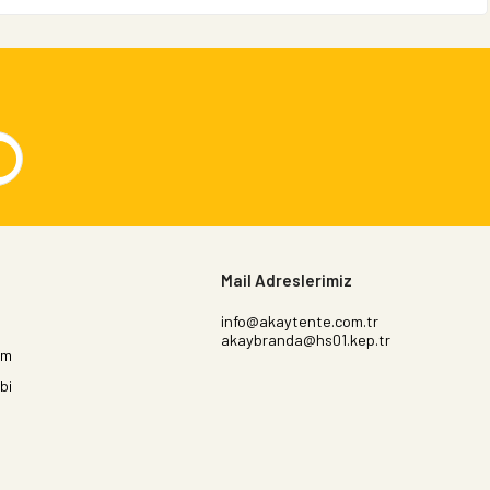
Mail Adreslerimiz
info@akaytente.com.tr
akaybranda@hs01.kep.tr
im
bi