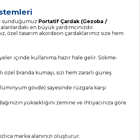
stemleri
le sunduğumuz
Portatif Çardak (Gezoba /
k alanlardaki en büyük yardımcınızdır.
anız, özel tasarım akordeon çardaklarımız size hem
yeler içinde kullanıma hazır hale gelir. Sökme-
ı özel branda kumaşı, sizi hem zararlı güneş
l alüminyum gövde) sayesinde rüzgara karşı
ağınızın yüksekliğini zemine ve ihtiyacınıza göre
zlıca marka alanınızı oluşturur.