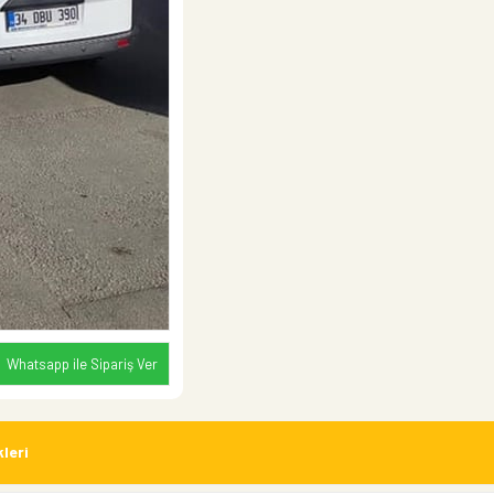
Whatsapp ile Sipariş Ver
leri