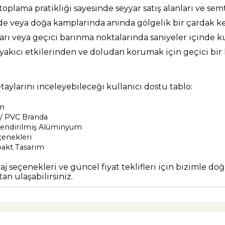
plama pratikliği sayesinde seyyar satış alanları ve sem
e veya doğa kamplarında anında gölgelik bir çardak ke
ları veya geçici barınma noktalarında saniyeler içinde k
yakıcı etkilerinden ve doludan korumak için geçici bir 
ylarını inceleyebileceği kullanıcı dostu tablo:
em
 / PVC Branda
üçlendirilmiş Alüminyum
enekleri
pakt Tasarım
j seçenekleri ve güncel fiyat teklifleri için bizimle do
an ulaşabilirsiniz.