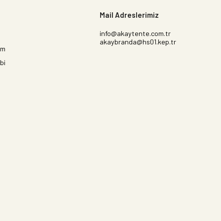
Mail Adreslerimiz
info@akaytente.com.tr
akaybranda@hs01.kep.tr
im
bi