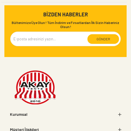
beyazdır.
BIZDEN HABERLER
Ürün ağırlıkları: 110gr/m2-120gr/m2-130gr/m2-
Bültenimize Üye Olun ! Tüm İndirim ve Fırsatlardan İlk Sizin Haberiniz
Olsun !
140gr
GÖNDER
Ürün: Ölçülerinde Ebatlı Çadır Branda
Ürün Gramajı : 180 Gram
Kaplama: PE Branda
Su Geçirmezlik: Su geçirmez 4000 mm Su
Sütunu
Işık Haslığı : Minumum 4
Sıcak Direnci: +50, -20
Kurumsal
Pe Brandalar yıkanabilir, paslanmaz aliminyum
Müşteri İlişkileri