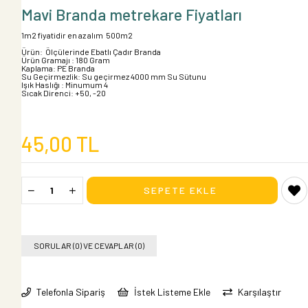
Mavi Branda metrekare Fiyatları
1m2 fiyatidir en az alım 500m2
Ürün: Ölçülerinde Ebatlı Çadır Branda
Ürün Gramajı : 180 Gram
Kaplama: PE Branda
Su Geçirmezlik: Su geçirmez 4000 mm Su Sütunu
Işık Haslığı : Minumum 4
Sıcak Direnci: +50, -20
45,00 TL
SORULAR (0) VE CEVAPLAR (0)
Telefonla Sipariş
İstek Listeme Ekle
Karşılaştır