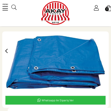
MENU
0
Üye Girişi
Üye Ol
Whatsapp ile Sipariş Ver