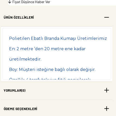
Fiyat Düşünce Haber Ver
ÜRÜN ÖZELLIKLERI
Polietilen Ebatlı Branda Kumaşı Üretimlerimiz
En: 2 metre ’den 20 metre ene kadar
üretilmektedir.
Boy: Müşteri isteğine bağlı olarak değişir.
Özellik: 4 tarafı takviye fitili geçirilerek
işlenmiş, bunun yanında belirli aralıklarla
YORUMLAR
(0)
paslanmaz alüminyum kapsül geçirilmiştir.
ÖDEME SEÇENEKLERI
Renk: Standart renkler, mavi, yeşil ,sarı ,gri ve