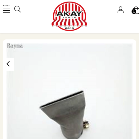
MENU
0
Üye Girişi
Üye Ol