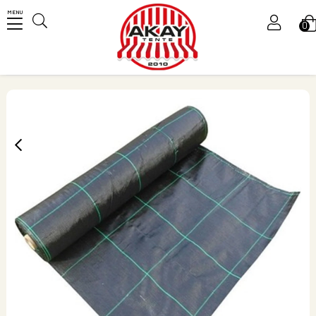
MENU
0
Üye Girişi
Üye Ol