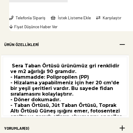
Telefonla Sipariş
İstek Listeme Ekle
Karşılaştır
Fiyat Düşünce Haber Ver
ÜRÜN ÖZELLIKLERI
Sera Taban Örtüsü ürünümüz gri renklidir
ve m2 ağırlığı 90 gramdır.
- Hammadde: Polipropilen (PP)
- Hizalama yapabilmeniz için her 20 cm'de
bir yeşil şeritleri vardır. Bu sayede fidan
sıralamasını kolaylaştırır.
- Döner dokumadır.
- Taban Örtüsü, Jüt Taban Örtüsü, Toprak
Altı Örtüsü Güneş ışığını emer, fotosentezi
azaltır ve zararlı otların oluşmasını engeller.
- Taban örtümüz suyu geçirir, çamur
olmasını engeller.
YORUMLAR
(0)