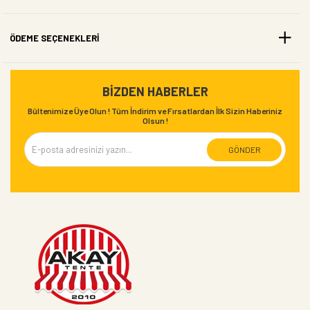
- Toprağın ısısının korunmasını sağlar.
- Siyah taban örtüsü UV katkılıdır.
- Taban örtüsü malçlama malzemesi olarak
ÖDEME SEÇENEKLERI
da kullanılabilir.
BIZDEN HABERLER
Bültenimize Üye Olun ! Tüm İndirim ve Fırsatlardan İlk Sizin Haberiniz
Olsun !
GÖNDER