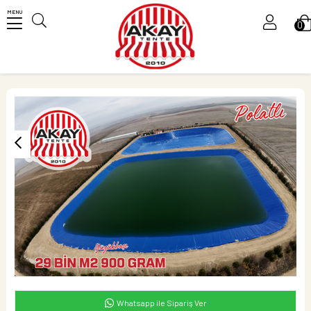
MENU
0
Üye Girişi
Üye Ol
Whatsapp ile Sipariş Ver