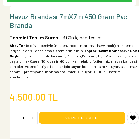
Havuz Brandası 7mX7m 450 Gram Pvc
Branda
Tahmini Teslim Süresi
3 Gün İçinde Teslim
:
Akay Tente
güvencesiyle üretilen, modern tarım ve hayvancılığın en temel
ihtiyacı olan su depolama sistemlerinin kalbi
Toprak Havuz Brandası
ve
Göle
Naylonu
çözümlerimizle tanışın. İç Anadolu,Marmara, Ege, Akdeniz ve çevresi
başta olmak üzere, Türkiye'nin dört bir yanındaki çiftçilerimiz, meyve bahçesi
sahipleri ve endüstriyel tesisler için suyun her damlasını koruyan, sızdırmazlı
garantili profesyonel kaplama çözümleri sunuyoruz. Ürün 10mx8m
ebatlarındadır.
4.500,00 TL