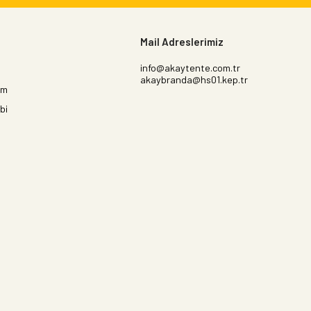
Mail Adreslerimiz
info@akaytente.com.tr
akaybranda@hs01.kep.tr
im
bi