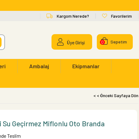
Kargom Nerede?
Favorilerim
Sepetim
Üye Girişi
0
eri
Ambalaj
Ekipmanlar
< < Önceki Sayfaya Dön
i Su Geçirmez Miflonlu Oto Branda
inde Teslim