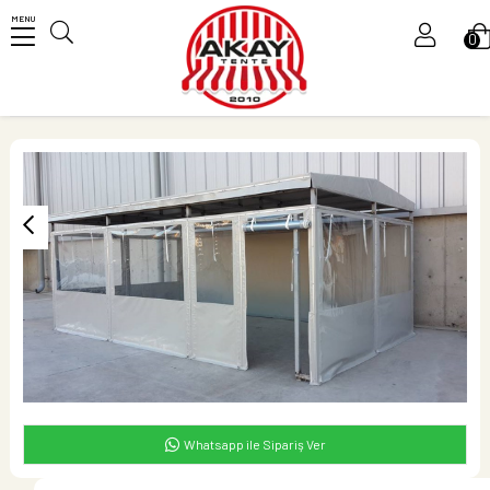
MENU
0
Üye Girişi
Üye Ol
Whatsapp ile Sipariş Ver