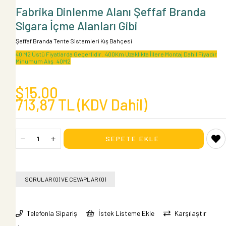
Fabrika Dinlenme Alanı Şeffaf Branda
Sigara İçme Alanları Gibi
Şeffaf Branda Tente Sistemleri Kış Bahçesi
40 M2 Üstü Fiyatlarda Geçerlidir. 400Km Uzaklıkta İllere Montaj Dahil Fiyadır
Minumum Alış 40M2
$15.00
713,87 TL
(KDV Dahil)
SORULAR (0) VE CEVAPLAR (0)
Telefonla Sipariş
İstek Listeme Ekle
Karşılaştır