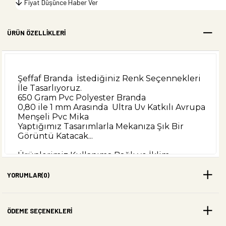
Fiyat Düşünce Haber Ver
ÜRÜN ÖZELLIKLERI
Şeffaf Branda İstediğiniz Renk Seçennekleri
İle Tasarlıyoruz.
650 Gram Pvc Polyester Branda
0,80 ile 1 mm Arasında Ultra Uv Katkılı Avrupa
Menşeli Pvc Mika
Yaptığımız Tasarımlarla Mekanıza Şık Bir
Görüntü Katacak...
Ürünlerimiz Kullanıma Bağlı ve İklim
Şartlarına Göre En Az 3 yıl ile 5 Yıl Arası
Kullanılmaktadır.Kullandığımız Şeffaf Plastik
YORUMLAR
(0)
UV Katkılı ve Uzun Ömürlü Tayland
Üretimidir. Kullanılan Polyester Branda
Ülkemizde Üretilen İSO ve TSE Belgeli
ÖDEME SEÇENEKLERI
Ürünlerdir. Ürünlerimizde Kemik Fermuar
Kullanılmaktadir.