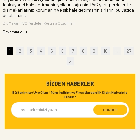
fonksiyonel hale getirmenin yollarını öğrenin. PVC şerit perdeler ile
dış mekanlarınızı korumanın ve şık hale getirmenin sırlarını bu yazıda
bulabilirsiniz.
Dış Mekan,PVC Perdeler,Koruma Çözümleri
Devamını oku
1
2
3
4
5
6
7
8
9
10
...
27
>
BIZDEN HABERLER
Bültenimize Üye Olun ! Tüm İndirim ve Fırsatlardan İlk Sizin Haberiniz
Olsun !
GÖNDER