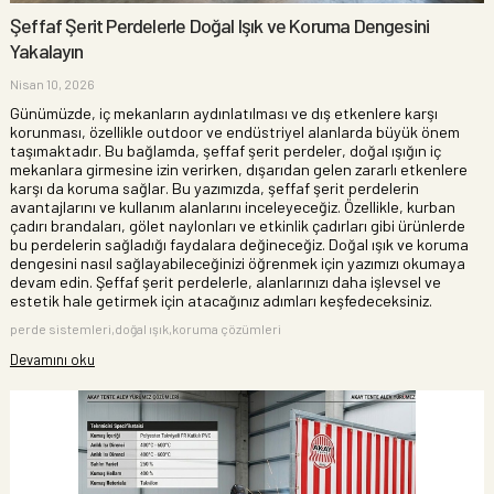
Şeffaf Şerit Perdelerle Doğal Işık ve Koruma Dengesini
Yakalayın
Nisan 10, 2026
Günümüzde, iç mekanların aydınlatılması ve dış etkenlere karşı
korunması, özellikle outdoor ve endüstriyel alanlarda büyük önem
taşımaktadır. Bu bağlamda, şeffaf şerit perdeler, doğal ışığın iç
mekanlara girmesine izin verirken, dışarıdan gelen zararlı etkenlere
karşı da koruma sağlar. Bu yazımızda, şeffaf şerit perdelerin
avantajlarını ve kullanım alanlarını inceleyeceğiz. Özellikle, kurban
çadırı brandaları, gölet naylonları ve etkinlik çadırları gibi ürünlerde
bu perdelerin sağladığı faydalara değineceğiz. Doğal ışık ve koruma
dengesini nasıl sağlayabileceğinizi öğrenmek için yazımızı okumaya
devam edin. Şeffaf şerit perdelerle, alanlarınızı daha işlevsel ve
estetik hale getirmek için atacağınız adımları keşfedeceksiniz.
perde sistemleri,doğal ışık,koruma çözümleri
Devamını oku