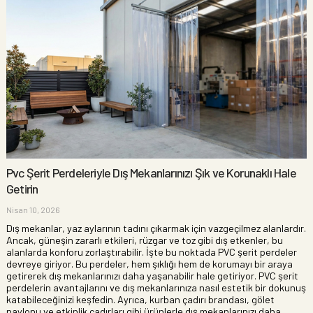
Pvc Şerit Perdeleriyle Dış Mekanlarınızı Şık ve Korunaklı Hale
Getirin
Nisan 10, 2026
Dış mekanlar, yaz aylarının tadını çıkarmak için vazgeçilmez alanlardır.
Ancak, güneşin zararlı etkileri, rüzgar ve toz gibi dış etkenler, bu
alanlarda konforu zorlaştırabilir. İşte bu noktada PVC şerit perdeler
devreye giriyor. Bu perdeler, hem şıklığı hem de korumayı bir araya
getirerek dış mekanlarınızı daha yaşanabilir hale getiriyor. PVC şerit
perdelerin avantajlarını ve dış mekanlarınıza nasıl estetik bir dokunuş
katabileceğinizi keşfedin. Ayrıca, kurban çadırı brandası, gölet
naylonu ve etkinlik çadırları gibi ürünlerle dış mekanlarınızı daha