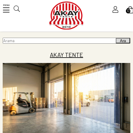
MENU
0
Üye Girişi
Ara
Üye Ol
AKAY TENTE