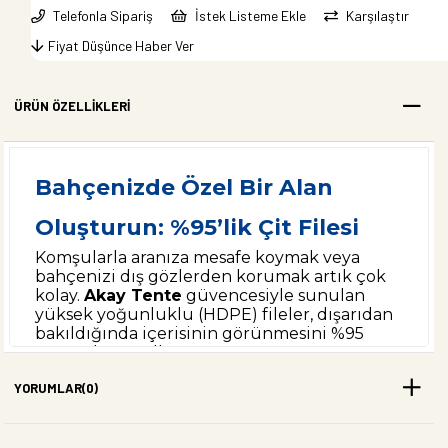
Telefonla Sipariş
İstek Listeme Ekle
Karşılaştır
Fiyat Düşünce Haber Ver
ÜRÜN ÖZELLIKLERI
Bahçenizde Özel Bir Alan
Oluşturun: %95’lik Çit Filesi
Komşularla aranıza mesafe koymak veya
bahçenizi dış gözlerden korumak artık çok
kolay.
Akay Tente
güvencesiyle sunulan
yüksek yoğunluklu (HDPE) fileler, dışarıdan
bakıldığında içerisinin görünmesini %95
oranında engeller.
Neden Bizim Bahçe Filelerimizi
YORUMLAR
(0)
Seçmelisiniz?