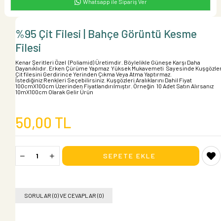
Whatsapp ile Sipariş Ver
%95 Çit Filesi | Bahçe Görüntü Kesme
Filesi
Kenar Şeritleri Özel (Poliamid) Üretimdir. Böylelikle Güneşe Karşı Daha
Dayanıklıdır. Erken Çürüme Yapmaz Yüksek Mukavemeti Sayesinde Kuşgözler
Çit filesini Gerdirince Yerinden Çıkma Veya Atma Yaptırmaz.
İstediğiniz Renkleri Seçebilirsiniz. Kuşgözleri Aralıklarını Dahil Fiyat
100cmX100cm Üzerinden Fiyatlandırılmıştır. Örneğin 10 Adet Satın Alırsanız
10mX100cm Olarak Gelir Ürün
50,00 TL
SORULAR (0) VE CEVAPLAR (0)