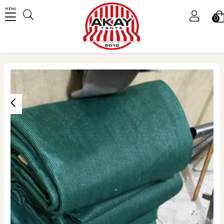
MENU
0
Üye Girişi
Üye Ol