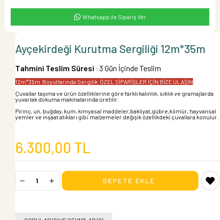
Whatsapp ile Sipariş Ver
Ayçekirdeği Kurutma Sergiliği 12m*35m
Tahmini Teslim Süresi
3 Gün İçinde Teslim
:
12m*35m Boyutlarında Sergilik ÖZEL SİPARİŞLER İÇİN BİZE ULAŞIN
Çuvallar taşıma ve ürün özelliklerine göre farklı kalınlık, sıklık ve gramajlarda
yuvarlak dokuma makinalarında üretilir.
Pirinç, un, buğday, kum, kimyasal maddeler,bakliyat,gübre,kömür, hayvansal
yemler ve inşaat atıkları gibi malzemeler değişik özellikdeki çuvallara konulur.
6.300,00 TL
SORULAR (0) VE CEVAPLAR (0)