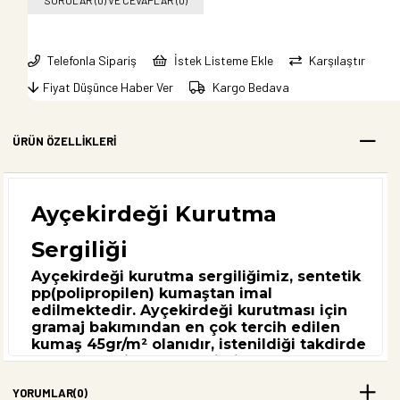
Telefonla Sipariş
İstek Listeme Ekle
Karşılaştır
Fiyat Düşünce Haber Ver
Kargo Bedava
ÜRÜN ÖZELLIKLERI
Ayçekirdeği Kurutma
Sergiliği
Ayçekirdeği kurutma sergiliğimiz, sentetik
pp(polipropilen) kumaştan imal
edilmektedir. Ayçekirdeği kurutması için
gramaj bakımından en çok tercih edilen
kumaş 45gr/m² olanıdır, istenildiği takdirde
farklı gramajlardan üretimi yapılmaktadır,
takribi 1-2 yıl kullanıma dayanıklıdır. Ebat
YORUMLAR
(0)
ölçüleri bakımından; en olarak 2m ve