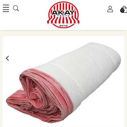
MENU
0
Üye Girişi
Üye Ol