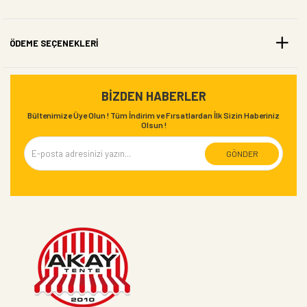
katlarında, boy olarak ise müşteri isteğine
göre üretimi ve satışı yapılmaktadır.
Müşterilerimizin genel olarak talep ettiği
ÖDEME SEÇENEKLERI
ebatlar; 8x20,8x25,10x20, 15x8 50x20 50x30
50x25 ve 10x25’tir.
Daha detaylı bilgi için iletişim bölümünden
irtibata geçebilirsiniz.
BIZDEN HABERLER
Bültenimize Üye Olun ! Tüm İndirim ve Fırsatlardan İlk Sizin Haberiniz
Olsun !
GÖNDER