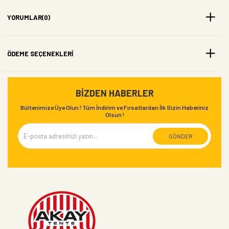
Ürünlerimiz
YORUMLAR
(0)
İçin OTO
ÖDEME SEÇENEKLERI
BRANDA
Bölümüne
BIZDEN HABERLER
Bültenimize Üye Olun ! Tüm İndirim ve Fırsatlardan İlk Sizin Haberiniz
Olsun !
gidiniz. Toptan
GÖNDER
Alımlar İçin Ayrı
Fiyat
Verilmektedir.