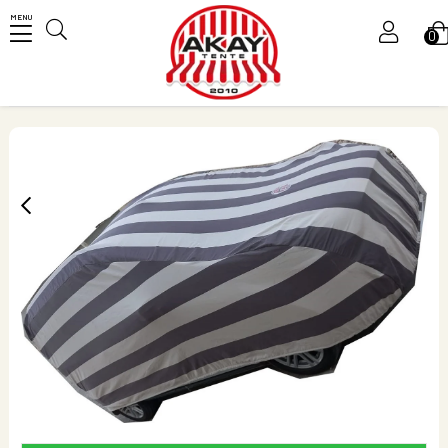
MENU
0
Üye Girişi
Üye Ol