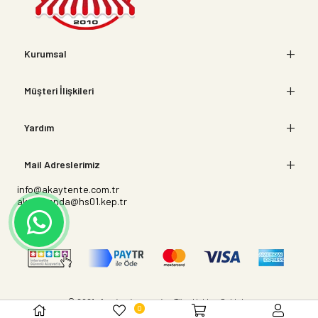
Kurumsal
Müşteri İlişkileri
Yardım
Mail Adreslerimiz
info@akaytente.com.tr
akaybranda@hs01.kep.tr
© 2021
akaytente.com.tr
- Tüm Hakları Saklıdır.
0