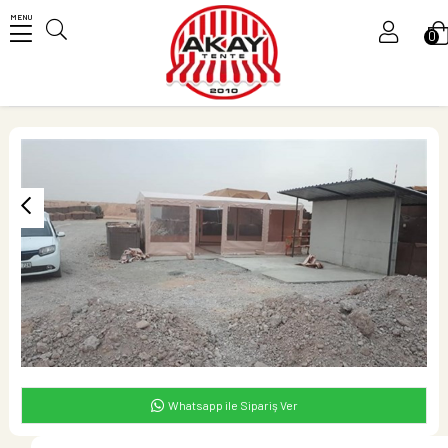
MENU
0
Üye Girişi
Üye Ol
Whatsapp ile Sipariş Ver