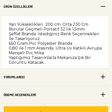
ÜRÜN ÖZELLIKLERI
Yan Yükseklikleri 200 cm Orta 230 Cm
Borular Geçmeli Portatif 32 lik 1,5mm
Şeffaf Branda İstediğiniz Renk Seçennekleri
İle Tasarlıyoruz.
650 Gram Pvc Polyester Branda
0,80 ile 1 mm Arasında Ultra Uv Katkılı Avrupa
Menşeli Pvc Mika
Yaptığımız Tasarımlarla Mekanıza Şık Bir
Görüntü Katacak...
Ürünlerimiz Kullanıma Bağlı ve İklim
Şartlarına Göre En Az 3 yıl ile 5 Yıl Arası
YORUMLAR
(0)
Kullanılmaktadır.Kullandığımız Şeffaf Plastik
UV Katkılı ve Uzun Ömürlü Tayland
Üretimidir. Kullanılan Polyester Branda
ÖDEME SEÇENEKLERI
Ülkemizde Üretilen İSO ve TSE Belgeli
Ürünlerdir. Ürünlerimizde Kemik Fermuar
Kullanılmaktadir.
Biz Şeffaf Brandalarımızı İşleme Almadan