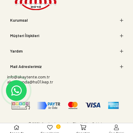
Kurumsal
Müşteri İlişkileri
Yardım
Mail Adreslerimiz
info@akaytente.com.tr
akaybranda@hs01.kep.tr
© 2021
akaytente.com.tr
- Tüm Hakları Saklıdır.
0