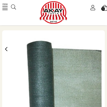
MENU
0
Üye Girişi
Üye Ol