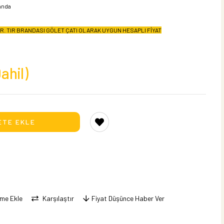
anda
IR. TIR BRANDASI GÖLET ÇATI OLARAK UYGUN HESAPLI FİYAT
ahil)
eme Ekle
Karşılaştır
Fiyat Düşünce Haber Ver