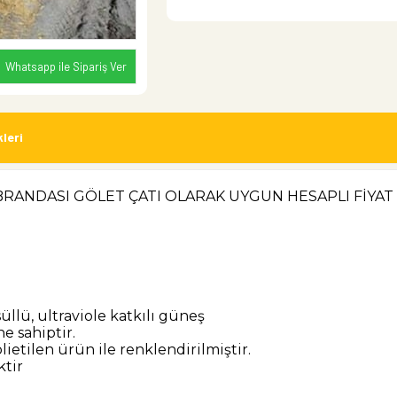
Whatsapp ile Sipariş Ver
leri
R BRANDASI GÖLET ÇATI OLARAK UYGUN HESAPLI FİYAT
llü, ultraviole katkılı güneş
e sahiptir.
olietilen ürün ile renklendirilmiştir.
ktir