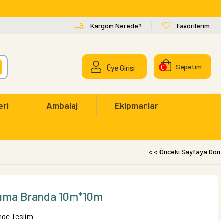
Kargom Nerede?
Favorilerim
Sepetim
Üye Girişi
0
eri
Ambalaj
Ekipmanlar
< < Önceki Sayfaya Dön
kuma Branda 10m*10m
inde Teslim