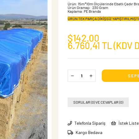
Ürün: 15m*10m Ölçülerinde Ebatlı Çadır Br
Ürün Gramajı : 230 Gram
Kaplama: PE Branda
ÜRÜN TEK PARÇA DİKİŞSİZ YAPIŞTIRILMIŞT
$142.00
6.760,41 TL
(KDV D
SORULAR (0) VE CEVAPLAR (0)
Telefonla Sipariş
İstek List
Kargo Bedava