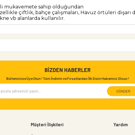
eceli mukavemete sahip olduğundan
llikle çiftlik, bahçe çalışmaları, Havuz örtüleri dışarı
kne vb alanlarda kullanılır.
BIZDEN HABERLER
Bültenimize Üye Olun ! Tüm İndirim ve Fırsatlardan İlk Sizin Haberiniz Olsun !
GÖNDER
Müşteri İlişkileri
Yardım