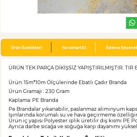
Ürün Özellikleri
Yorumlar
(0)
Ödeme Seçenek
ÜRÜN TEK PARÇA DİKİŞSİZ YAPIŞTIRILMIŞTIR. TI
Ürün: 15m*10m Ölçülerinde Ebatlı Çadır Branda
Ürün Gramajı : 230 Gram
Kaplama: PE Branda
Pe Brandalar yıkanabilir, paslanmaz aliminyum kapsü
Işınlarında korumalı su ve hava geçirmeme özelliğin
Ürün iç yapısı Polyester iplik üretilir dış kısmı PE P
Ayrıca darbe sıcağa ve soğuğa karşı dayanımı yükse