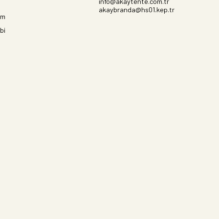
info@akaytente.com.tr
akaybranda@hs01.kep.tr
im
bi