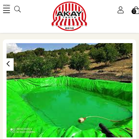
MENU
0
Üye Girişi
Üye Ol